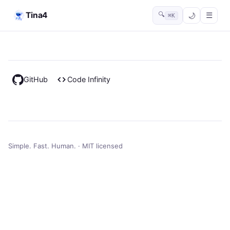
Tina4
🔍
☰
⌘K
GitHub
Code Infinity
Simple. Fast. Human. · MIT licensed