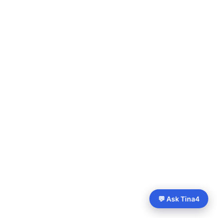
💬 Ask Tina4